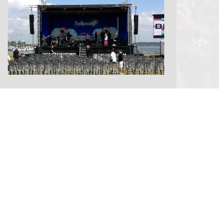
Storskærme, lyd & lys
Læs mere her