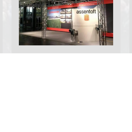
Messe/alutruss
Læs mere her