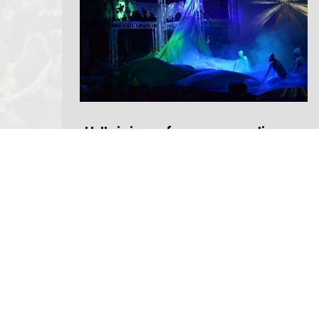
Udlejning af scener, podier og
tribuner
Læs mere her